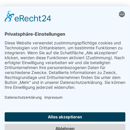
Lebensbrücke e.V.
Über uns
Unterstützen Sie uns
Downloads
Ambulant
Stationär
Sonstiges
Café KAOS
Café LaVita
Vermietung
Urlaub- und Freizatangebote
Selbsthilfegruppen
Aktuelles
Kontakt