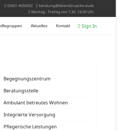
03601 4056932
beratung@lebensbruecke-ev.de
Montag - Freitag von 7.30 -16.00 Uhr
Sign In
hilfegruppen
Aktuelles
Kontakt
Begegnungszentrum
Beratungsstelle
Ambulant betreutes Wohnen
Integrierte Versorgung
Pflegerische Leistungen