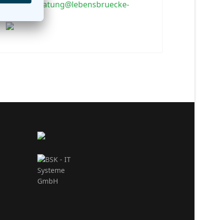
Email:
beratung@lebensbruecke-
ev.de