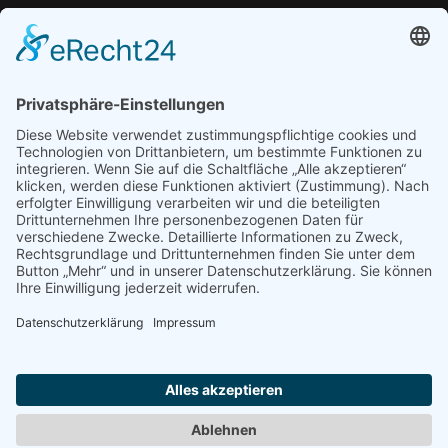
Montag bis Freitag 07.30 Uhr - 16.00 Uhr
Tel.: 03601 4056932
Email:
beratung@lebensbruecke-ev.de
Anfahrt
Google Route.
© 2026 Lebensbrücke e.V. - Powered by BSK IT Systeme